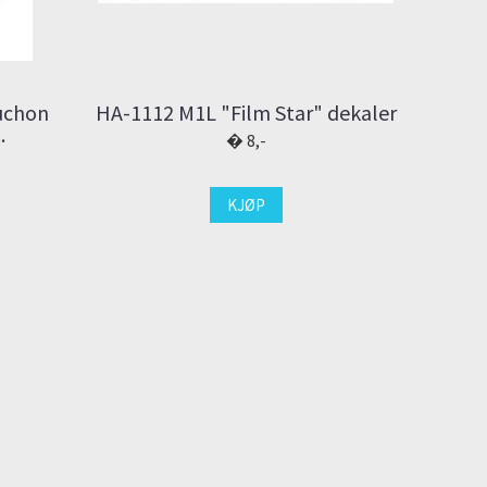
Buchon
HA-1112 M1L "Film Star" dekaler
.
8,-
KJØP