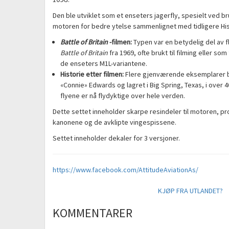
Den ble utviklet som et enseters jagerfly, spesielt ved br
motoren for bedre ytelse sammenlignet med tidligere Hi
Battle of Britain
-filmen:
Typen var en betydelig del av fl
Battle of Britain
fra 1969, ofte brukt til filming eller som
de enseters M1L-variantene.
Historie etter filmen:
Flere gjenværende eksemplarer bl
«Connie» Edwards og lagret i Big Spring, Texas, i over 40
flyene er nå flydyktige over hele verden.
Dette settet inneholder skarpe resindeler til motoren, p
kanonene og de avklipte vingespissene.
Settet inneholder dekaler for 3 versjoner.
https://www.facebook.com/AttitudeAviationAs/
KJØP FRA UTLANDET?
KOMMENTARER