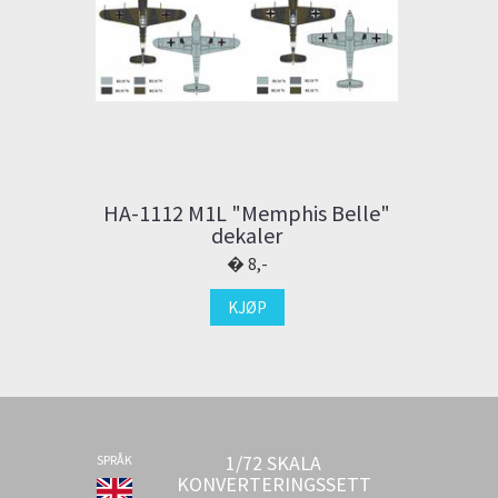
HA-1112 M1L "Memphis Belle"
dekaler
8,-
KJØP
1/72 SKALA
SPRÅK
KONVERTERINGSSETT