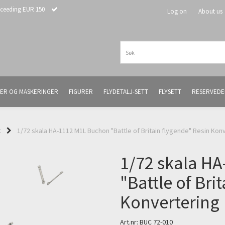
xceeding EUR 150
Log on
About us
ER OG MASKERINGER
FIGURER
FLYDETALJ-SETT
FLYSETT
RESERVEDE
t
1/72 skala HA-1112 M1L Buchon "Battle of Britain flygende" Resin Kon
1/72 skala H
"Battle of Bri
Konvertering
Art.nr:
BUC 72-010