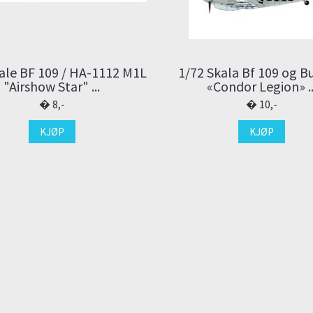
ale BF 109 / HA-1112 M1L
1/72 Skala Bf 109 og 
"Airshow Star" ...
«Condor Legion» ..
8,-
10,-
KJØP
KJØP