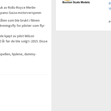
B
uk av Rolls-Royce Merlin-
V
spano-Suiza-motorversjoner.
åten som ble brukt i filmen
P
 treningsfly for piloter som flyr
e kjøpt av pilot Wilson
 år før de ble solgt i 2015. Disse
ropellen, hjulene, dummy-