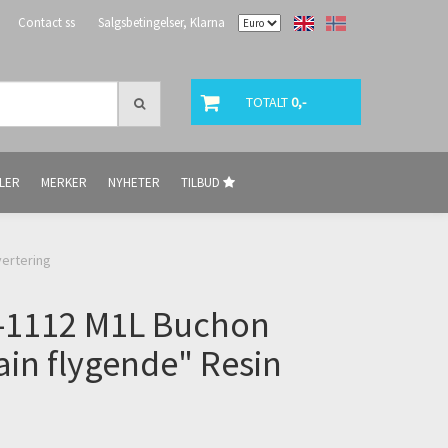
Contact ss
Salgsbetingelser, Klarna
TOTALT
0,-
LER
MERKER
NYHETER
TILBUD
vertering
A-1112 M1L Buchon
tain flygende" Resin