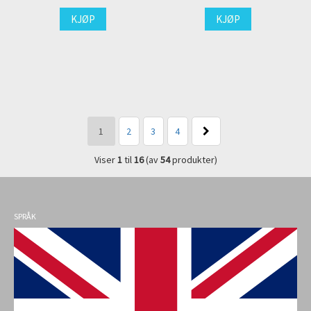
KJØP
KJØP
1
2
3
4
Viser
1
til
16
(av
54
produkter)
SPRÅK