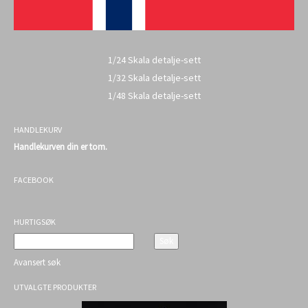
1/24 Skala detalje-sett
1/32 Skala detalje-sett
1/48 Skala detalje-sett
HANDLEKURV
Handlekurven din er tom.
FACEBOOK
HURTIGSØK
Avansert søk
UTVALGTE PRODUKTER