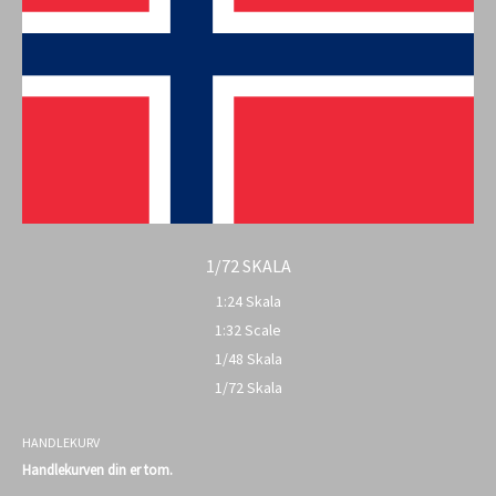
1/72 SKALA
1:24 Skala
1:32 Scale
1/48 Skala
1/72 Skala
HANDLEKURV
Handlekurven din er tom.