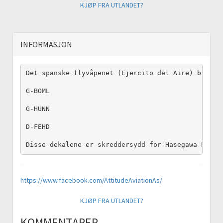
KJØP FRA UTLANDET?
INFORMASJON
Det spanske flyvåpenet (Ejercito del Aire) brukte
G-BOML

G-HUNN

D-FEHD

Disse dekalene er skreddersydd for Hasegawa BF109
https://www.facebook.com/AttitudeAviationAs/
KJØP FRA UTLANDET?
KOMMENTARER