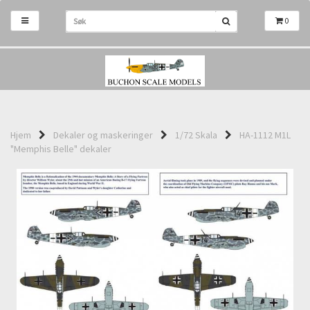
0
Hjem
Dekaler og maskeringer
1/72 Skala
HA-1112 M1L
"Memphis Belle" dekaler