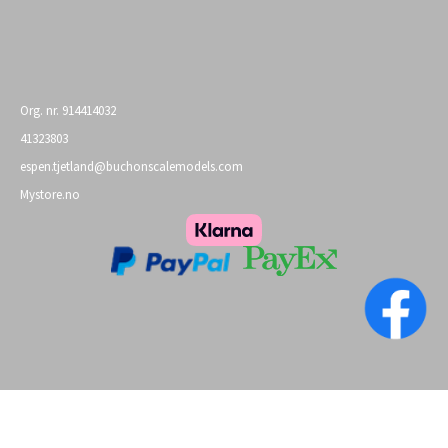
25,-
Org. nr. 914414032
41323803
espen.tjetland@buchonscalemodels.com
Mystore.no