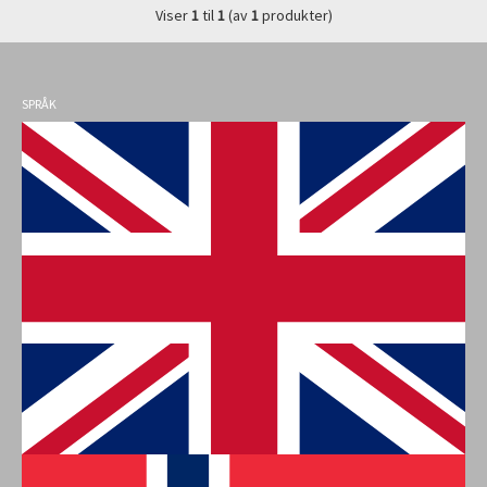
Viser
1
til
1
(av
1
produkter)
SPRÅK