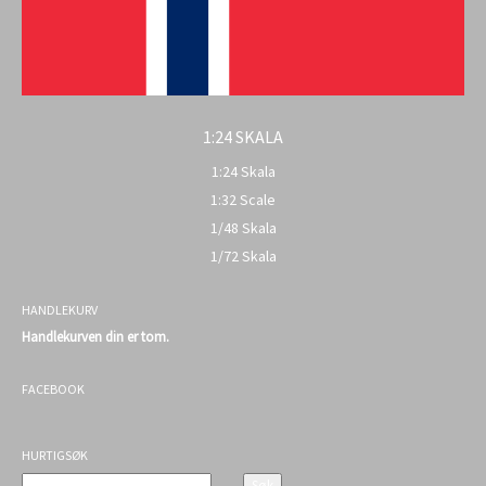
1:24 SKALA
1:24 Skala
1:32 Scale
1/48 Skala
1/72 Skala
HANDLEKURV
Handlekurven din er tom.
FACEBOOK
HURTIGSØK