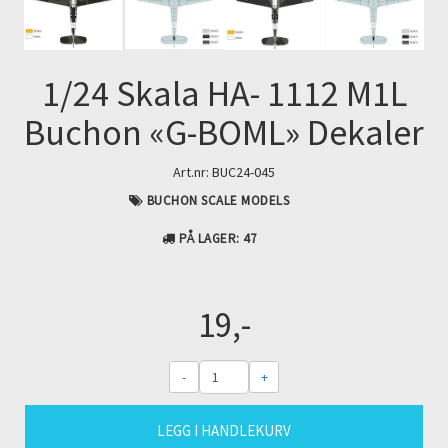
Next
1/24 Skala HA- 1112 M1L
Buchon «G-BOML» Dekaler
Art.nr:
BUC24-045
BUCHON SCALE MODELS
PÅ LAGER
: 47
19,-
-
+
LEGG I HANDLEKURV