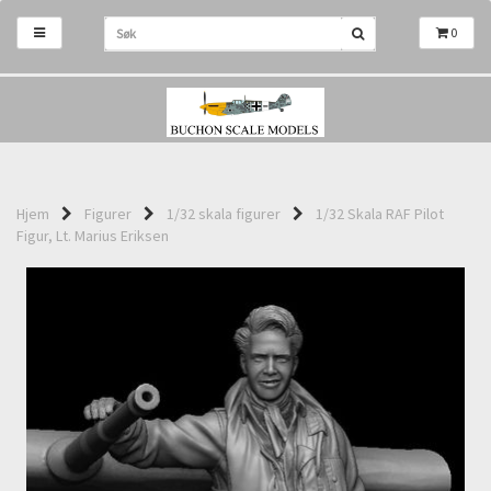
0
Hjem
Figurer
1/32 skala figurer
1/32 Skala RAF Pilot
Figur, Lt. Marius Eriksen