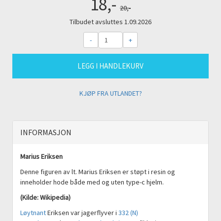
18,-
20,-
Tilbudet avsluttes 1.09.2026
-
+
LEGG I HANDLEKURV
KJØP FRA UTLANDET?
INFORMASJON
Marius Eriksen
Denne figuren av lt. Marius Eriksen er støpt i resin og
inneholder hode både med og uten type-c hjelm.
(Kilde: Wikipedia)
Løytnant
Eriksen var jagerflyver i
332 (N)