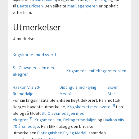
til
Beate Eriksen
. Den såkalte
mariusgenseren
er oppkalt
etter ham.
Utmerkelser
Utmerkelser
Krigskorset med sverd
St. Olavsmedaljen med
Krigsmedaljen
Deltagermedaljen
ekegren
Haakon VIIs 70-
Distinguished Flying
Silver
årsmedalje
Medal
Star
For sin krigsinnsats ble Eriksen høyt dekorert. Han mottok
[2]
Norges høyeste utmerkelse,
Krigskorset med sverd
.
Han
ble også tildelt
St. Olavsmedaljen med
[2]
ekegren
,
Krigsmedaljen
,
Deltagermedaljen
og
Haakon VIIs
70-årsmedalje
. Han fikk i tillegg den britiske
utmerkelsen
Distinguished Flying Medal
, samt den