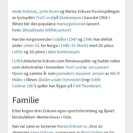
Henki Kolstad
,
Jytte Ibsen
og Marius Eriksen fra innspillingen
av lystspillet
Troll i ord
på
Skeikampen
i Gausdal 1954. I
filmen blir den populære
mariusgenseren
lansert.
Foto:
Billedbladet NÅ
/
Riksarkivet
Han ble norgesmester i
slalåm
i
1947
og
1948
. Han deltok
under
vinter-OL
for Norge i
1948 i St. Moritz
med 20.-plass
i
utfor
og 20.-plass i
alpin kombinasjon
.
I
1954
debuterte Eriksen som filmskuespiller og hadde rollen
som skiinstruktør i komedien
Troll i ord
av
Jon Lennart
Mjøen
og samme år som
journalist
i
Kasserer Jensen
av
Nils R.
Müller
. I filmen
Slalåm under himmelen
(regi:
Edith
Carlmar
1957
) spiller han flyger på
F-84 Thunderjet
.
Familie
Etter krigen drev Eriksen egen sportsforretning og åpnet
klesbutikken «Bentestova» i Oslo.
Han var sønn av turneren
Marius Eriksen sr.
, bror av
alpinisten
Stein Eriksen
, svigersønn av
Bjart Ording
og far