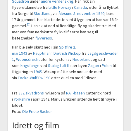
Squadron
under
andre verdenskrig
. Han fikk sin
flyverutdannelse fra
Little Norway
i
Canada
, etter å ha flyktet
fra Norge til
Skottland
, via
Ålesund
5. november
1940
, bare
17 år gammel. Han klarte dette ved å lyge om at han var 18 år
[1]
gammel.
Han skjøt ned ni fiendtlige fly og skadet tre. Med
mer enn fem nedskutte fly kvalifiserte han seg til
betegnelsen
flyveress
.
Han ble selv skutt ned i sin
Spitfire
2.
mai
1943
av
Hauptmann
Dietrich Wickop
fra
Jagdgeschwader
1
,
Woensdrecht
utenfor kysten av
Nederland
, og satt
som
krigsfange
ved
Stalag Luft III
nær byen
Żagań
i
Polen
til
frigjøringen
1945
. Wickop måtte selv nødlande med
sin
Focke-Wulf Fw 190
etter duellen med Eriksen.
Fra
332 skvadrons
hvilerom på
RAF-basen
Catterick nord
i
Yorkshire
i april 1942. Marius Eriksen sittende helt til høyre i
bildet.
Foto:
Ole Friele Backer
Idrett og film