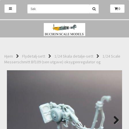
0
Hjem
Flydetalj-sett
1/24 Skala detalje-sett
1/24 Scale
Messerschmitt Bf109 (sen utgave) oksygenregulator og