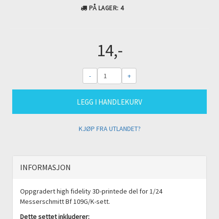
PÅ LAGER
: 4
14,-
-
+
LEGG I HANDLEKURV
KJØP FRA UTLANDET?
INFORMASJON
Oppgradert high fidelity 3D-printede del for 1/24
Messerschmitt Bf 109G/K-sett.
Dette settet inkluderer: