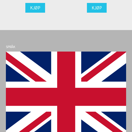
KJØP
KJØP
SPRÅK