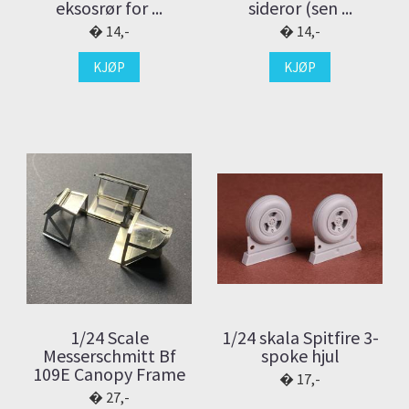
eksosrør for ...
sideror (sen ...
14,-
14,-
KJØP
KJØP
1/24 Scale
1/24 skala Spitfire 3-
Messerschmitt Bf
spoke hjul
109E Canopy Frame
17,-
27,-