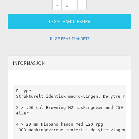
-
+
LEGG I HANDLEKURV
KJØP FRA UTLANDET?
INFORMASJON
E type

Strukturelt identisk med C-vingen. De ytre maskin
2 × .50 cal Browning M2 maskingevær med 250 rpg i
eller

4 × 20 mm Hispano kanon med 120 rpg

.303-maskingeværene montert i de ytre vingene var