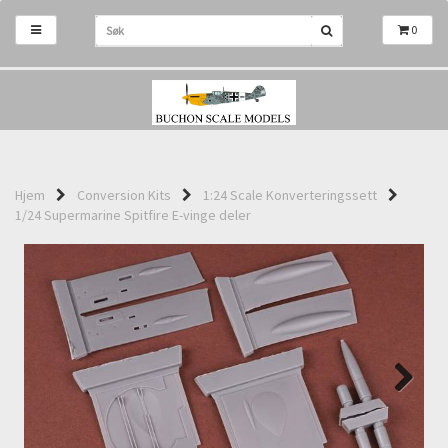
0
Hjem
Conversion Kits
1:24 Scale Konverteringssett
1/24 Supermarine Spitfire E-vinge deler
Next