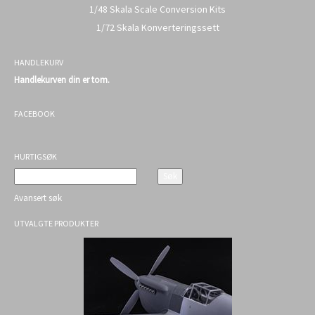
1/48 Skala Scale Conversion Kits
1/72 Skala Konverteringssett
HANDLEKURV
Handlekurven din er tom.
FACEBOOK
HURTIGSØK
Avansert søk
UTVALGTE PRODUKTER