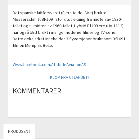
Det spanske luftforsvaret (Ejercito del Aire) brukte
Messerschmitt BF109 i stor utstrekning fra midten av 1930-
tallet og til midten av 1960-tallet. Hybrid Bf109'ere (HA-1112)
har også blitt brukt i mange moderne filmer og TV-serier.
Dette dekalarket inneholder 3 flyversjoner brukt som Bf109 i
filmen Memphis Belle.
Www.facebook.com/AttitudeAviationAS
KJØP FRA UTLANDET?
KOMMENTARER
PRODUSENT